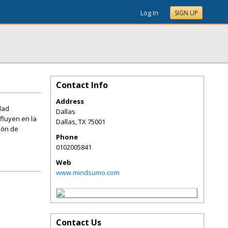
Log In
SIGN UP
Contact Info
Address
dad
Dallas
fluyen en la
Dallas
,
TX
75001
ión de
Phone
0102005841
Web
www.mindsumo.com
Contact Us