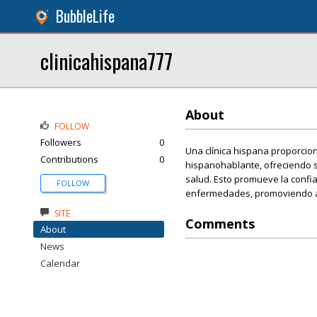
BubbleLife
clinicahispana777
About
FOLLOW
Followers
0
Una clínica hispana proporcio
Contributions
0
hispanohablante, ofreciendo s
salud. Esto promueve la confia
FOLLOW
enfermedades, promoviendo as
SITE
Comments
About
News
Calendar